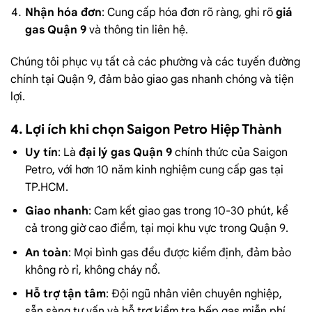
Nhận hóa đơn
: Cung cấp hóa đơn rõ ràng, ghi rõ
giá
gas Quận 9
và thông tin liên hệ.
Chúng tôi phục vụ tất cả các phường và các tuyến đường
chính tại Quận 9, đảm bảo giao gas nhanh chóng và tiện
lợi.
4. Lợi ích khi chọn Saigon Petro Hiệp Thành
Uy tín
: Là
đại lý gas Quận 9
chính thức của Saigon
Petro, với hơn 10 năm kinh nghiệm cung cấp gas tại
TP.HCM.
Giao nhanh
: Cam kết giao gas trong 10-30 phút, kể
cả trong giờ cao điểm, tại mọi khu vực trong Quận 9.
An toàn
: Mọi bình gas đều được kiểm định, đảm bảo
không rò rỉ, không cháy nổ.
Hỗ trợ tận tâm
: Đội ngũ nhân viên chuyên nghiệp,
sẵn sàng tư vấn và hỗ trợ kiểm tra bếp gas miễn phí.