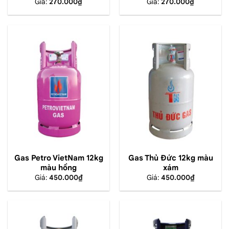
Giá:
270.000
₫
Giá:
270.000
₫
Gas Petro VietNam 12kg
Gas Thủ Đức 12kg màu
màu hồng
xám
Giá:
450.000
₫
Giá:
450.000
₫