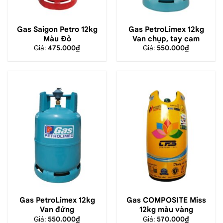
Gas Saigon Petro 12kg
Gas PetroLimex 12kg
Màu Đỏ
Van chụp, tay cam
Giá:
475.000
₫
Giá:
550.000
₫
Gas PetroLimex 12kg
Gas COMPOSITE Miss
Van đứng
12kg màu vàng
Giá:
550.000
₫
Giá:
570.000
₫