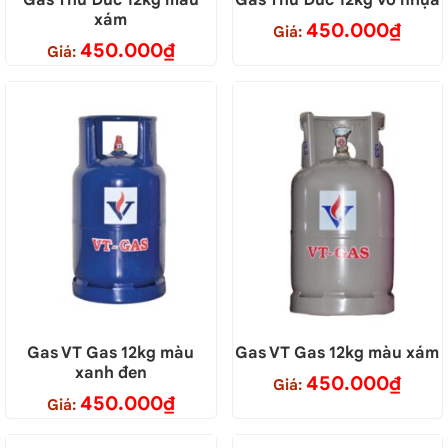
Gas Thủ Đức 12kg màu
Gas Thủ Đức 12kg vỏ nhựa
xám
450.000
₫
Giá:
450.000
₫
Giá:
Gas VT Gas 12kg màu
Gas VT Gas 12kg màu xám
xanh đen
450.000
₫
Giá:
450.000
₫
Giá: