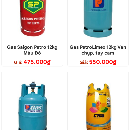
Gas Saigon Petro 12kg
Gas PetroLimex 12kg Van
Màu Đỏ
chụp, tay cam
475.000
₫
550.000
₫
Giá:
Giá: