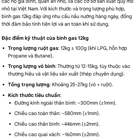
các hộ gia đình, quán ăn nhỏ, và các cơ sở sản xuất quy mô
nhỏ tại Việt Nam. Với kích thước và trọng lượng phù hợp,
bình gas 12kg đáp ứng nhu cầu nấu nướng hàng ngày, đồng
thời đảm bảo tính tiện lợi và an toàn khi sử dụng.
Đặc điểm kỹ thuật của bình gas 12kg
Trọng lượng ruột gas
: 12kg ± 100g (khí LPG, hỗn hợp
Propane và Butane).
Trọng lượng vỏ bình
: Thường từ 12-15kg, tùy thuộc vào
thương hiệu và vật liệu sản xuất (thép chuyên dụng).
Tổng trọng lượng
: Khoảng 25-27kg (vỏ + ruột).
Kích thước tiêu chuẩn
:
Đường kính ngoài thân bình: ~300mm (±1mm).
Chiều cao toàn thân: ~580mm (±1mm).
Chiều cao thân bình: ~446mm (±2mm).
Chiều cao quai xách: ~160mm (±2mm).