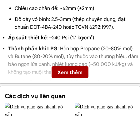
Chiều cao chân đế: ~62mm (±2mm).
Độ dày vỏ bình: 2.5-3mm (thép chuyên dụng, đạt
chuẩn DOT-4BA-240 hoặc TCVN 6292:1997).
Áp suất thiết kế
: ~240 Psi (17 kg/cm²).
Thành phần khí LPG
: Hỗn hợp Propane (20-80% mol)
và Butane (80-20% mol), tùy thuộc vào thương hiệu, đảm
bảo ngọn lửa xanh, nhiệt lượng cao (~50.000 kJ/kg) và
không tạo muội than.
Xem thêm
Tiêu chuẩn an toàn
: Được kiểm định bởi cơ quan nhà
nước, có tem chống giả, màng co niêm phong, và bảo
Các dịch vụ liên quan
hiểm cháy nổ.
Ưu điểm của bình gas 12kg
Phù hợp cho hộ gia đình
: Bình 12kg đáp ứng nhu cầu
nấu nướng của gia đình 4-6 người trong khoảng 2-3 tháng
(tùy tần suất sử dụng).